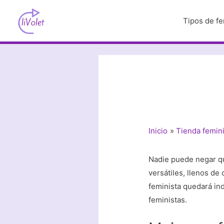
Ir
al
Tipos de f
contenido
Inicio
Tienda femini
Nadie puede negar qu
versátiles, llenos de
feminista quedará ind
feministas.