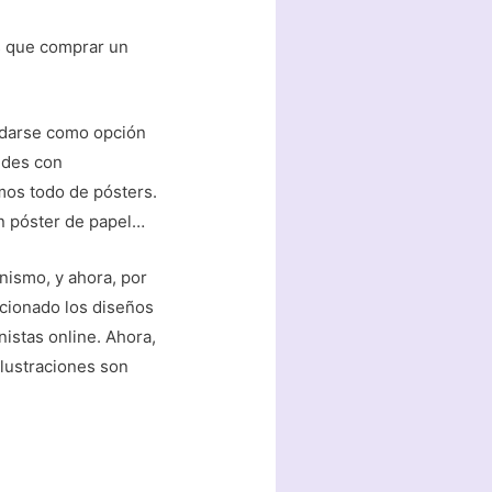
os que comprar un
uedarse como opción
edes con
mos todo de pósters.
n póster de papel…
nismo, y ahora, por
ccionado los diseños
istas online. Ahora,
 ilustraciones son