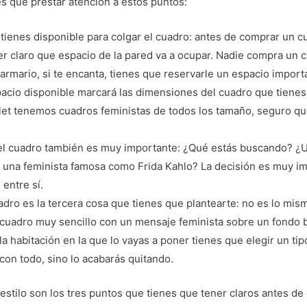
nes que prestar atención a estos puntos:
 tienes disponible para colgar el cuadro: antes de comprar un c
er claro que espacio de la pared va a ocupar. Nadie compra un c
armario, si te encanta, tienes que reservarle un espacio importa
acio disponible marcará las dimensiones del cuadro que tienes
olet tenemos cuadros feministas de todos los tamaño, seguro qu
el cuadro también es muy importante: ¿Qué estás buscando? ¿
 una feminista famosa como Frida Kahlo? La decisión es muy im
entre sí.
uadro es la tercera cosa que tienes que plantearte: no es lo mi
 cuadro muy sencillo con un mensaje feminista sobre un fondo 
a habitación en la que lo vayas a poner tienes que elegir un tip
con todo, sino lo acabarás quitando.
estilo son los tres puntos que tienes que tener claros antes d