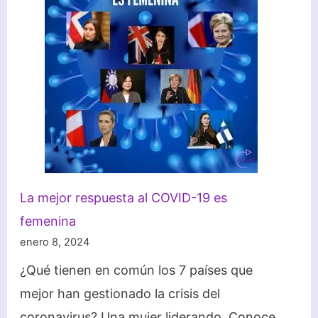
movimiento
#MeToo?
La mejor respuesta al COVID-19 es
femenina
enero 8, 2024
¿Qué tienen en común los 7 países que
mejor han gestionado la crisis del
coronavirus? Una mujer liderando. Conoce