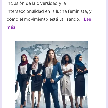
inclusión de la diversidad y la
interseccionalidad en la lucha feminista, y
cómo el movimiento está utilizando…
Lee
:
más
El
Futuro
del
Feminismo:
Nuevas
luchas
y
desafíos